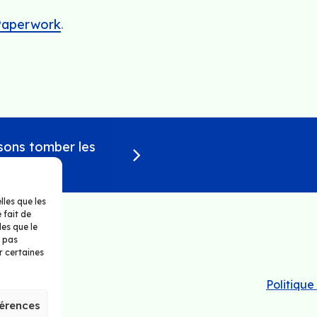
 Paperwork
.
isons tomber les
lles que les
 fait de
les que le
e pas
r certaines
Politique
férences