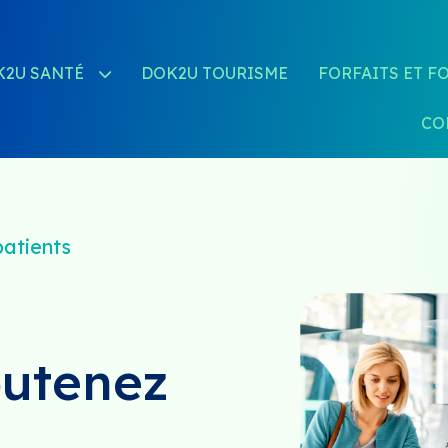
K2U SANTÉ
DOK2U TOURISME
FORFAITS ET F
CO
atients
outenez
s