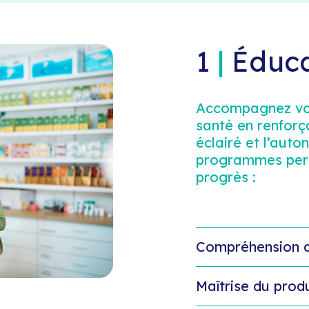
1
|
Éduca
Accompagnez vos
santé en renforç
éclairé et l’aut
programmes perso
progrès :
Compréhension d
Maîtrise du produ