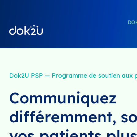
DO
Dok2U PSP — Programme de soutien aux p
Communiquez
différemment, s
vos patients plu