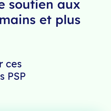
e soutien aux
umains et plus
r ces
os PSP