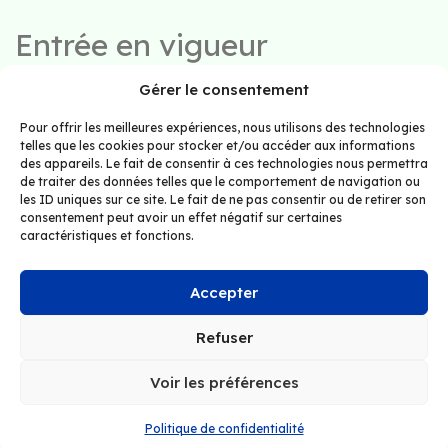
Entrée en vigueur
Gérer le consentement
La présente politique entre en vigueur à la date
de sa publication.
Pour offrir les meilleures expériences, nous utilisons des technologies
telles que les cookies pour stocker et/ou accéder aux informations
des appareils. Le fait de consentir à ces technologies nous permettra
de traiter des données telles que le comportement de navigation ou
les ID uniques sur ce site. Le fait de ne pas consentir ou de retirer son
consentement peut avoir un effet négatif sur certaines
caractéristiques et fonctions.
Politique de confidentialité
Conditions d’utilisation
Accepter
Refuser
Tous droits réservés
Voir les préférences
© Dok2U 2026
Politique de confidentialité