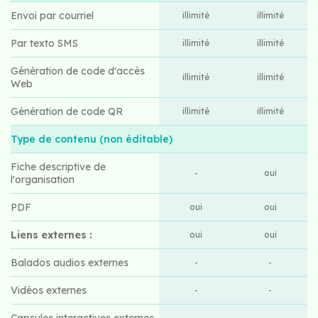
Envoi par courriel
illimité
illimité
Par texto SMS
illimité
illimité
Génération de code d'accès
illimité
illimité
Web
Génération de code QR
illimité
illimité
Type de contenu (non éditable)
Fiche descriptive de
-
oui
l'organisation
PDF
oui
oui
Liens externes :
oui
oui
Balados audios externes
-
-
Vidéos externes
-
-
Capsules interactives externes
-
-