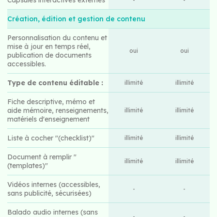
Création, édition et gestion de contenu
Personnalisation du contenu et
mise à jour en temps réel,
oui
oui
publication de documents
accessibles.
Type de contenu éditable :
illimité
illimité
Fiche descriptive, mémo et
aide mémoire, renseignements,
illimité
illimité
matériels d'enseignement
Liste à cocher "(checklist)"
illimité
illimité
Document à remplir "
illimité
illimité
(templates)"
Vidéos internes (accessibles,
-
-
sans publicité, sécurisées)
Balado audio internes (sans
-
-