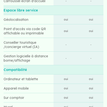
Carroussel écran d'accueil
-
-
Espace libre service
Géolocalisation
oui
oui
Point d'accès via code QR
oui
oui
affichable ou imprimable
Conseiller touristique
-
-
/concierge virtuel (IA)
Gestion logicielle à distance
-
-
borne/affichage
Compatibilité
Ordinateur et tablette
oui
oui
Appareil mobile
oui
oui
Sur comptoir
oui
oui
Mural
oui
oui