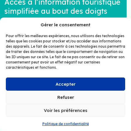
Accès à l’information touristique
simplifiée au bout des doigts
Gérer le consentement
Une fois leurs sélections effectuées, les
visiteurs confirment le contenu de leur panier
Pour offrir les meilleures expériences, nous utilisons des technologies
(valise) et reçoivent immédiatement par
telles que les cookies pour stocker et/ou accéder aux informations
des appareils. Le fait de consentir à ces technologies nous permettra
courriel, par texto ou en utilisant un code QR,
de traiter des données telles que le comportement de navigation ou
les dépliants des attractions sélectionnées.
les ID uniques sur ce site. Le fait de ne pas consentir ou de retirer son
consentement peut avoir un effet négatif sur certaines
caractéristiques et fonctions.
Accepter
Refuser
Voir les préférences
Une expérience touristique
Politique de confidentialité