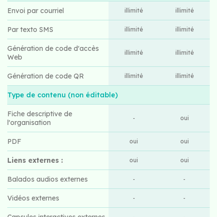
Envoi par courriel
illimité
illimité
Par texto SMS
illimité
illimité
Génération de code d'accès
illimité
illimité
Web
Génération de code QR
illimité
illimité
Type de contenu (non éditable)
Fiche descriptive de
-
oui
l'organisation
PDF
oui
oui
Liens externes :
oui
oui
Balados audios externes
-
-
Vidéos externes
-
-
Capsules interactives externes
-
-