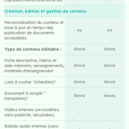
Création, édition et gestion de contenu
Personnalisation du contenu et
mise à jour en temps réel,
oui
oui
publication de documents
accessibles.
Type de contenu éditable :
illimité
illimité
Fiche descriptive, mémo et
aide mémoire, renseignements,
illimité
illimité
matériels d'enseignement
Liste à cocher "(checklist)"
illimité
illimité
Document à remplir "
illimité
illimité
(templates)"
Vidéos internes (accessibles,
-
-
sans publicité, sécurisées)
Balado audio internes (sans
-
-